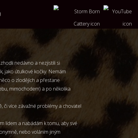
H
hodli nedávno a nezjistili si
tek, jako útulkové kočky. Nemám
 něco o zlodějích a přestane
webu, mimochodem) a po několika
ně, či více závažné problémy a chovatel
vým lidem a nabádám k tomu, aby své
anonymně, nebo voláním jiným