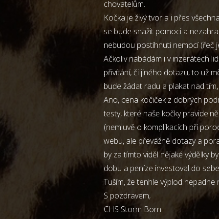
chovatelům.
Kočka je živý tvor a i přes všech
se bude snažit pomoci a nezahrab
nebudou postihnuti nemocí (řeč j
Ačkoliv nabádám i v inzerátech li
přivítání, či jiného dotazu, to už
bude žádat radu a plakat nad tím, 
Ano, cena kočiček z dobrých podm
testy, které naše kočky pravidelně 
(nemluvě o komplikacích při porodu
webu, ale převážně dotazy a por
by za tímto viděl nějaké výdělky 
dobu a peníze investoval do sebe 
Tuším, že tenhle výplod nepadne 
S pozdravem,
CHS Storm Born