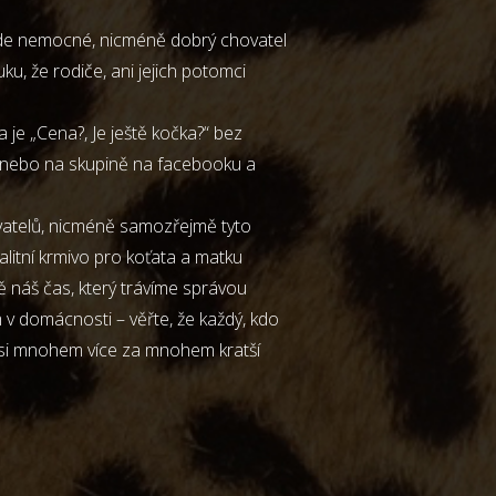
 bude nemocné, nicméně dobrý chovatel
, že rodiče, ani jejich potomci
 je „Cena?, Je ještě kočka?“ bez
mě, nebo na skupině na facebooku a
ovatelů, nicméně samozřejmě tyto
valitní krmivo pro koťata a matku
dě náš čas, který trávíme správou
 domácnosti – věřte, že každý, kdo
by si mnohem více za mnohem kratší