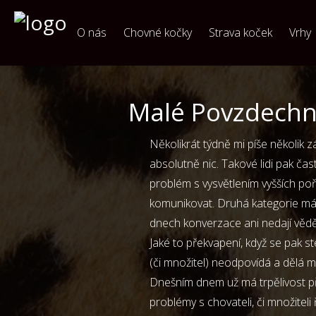
O nás
Chovné kočky
Strava koček
Vrhy
Malé Povzdechnu
Několikrát týdně mi píše několik z
absolutně nic. Takové lidi pak ča
problém s vysvětlením vyšších poř
komunikovat. Druhá kategorie má
dnech konverzace ani nedají vědět
Jaké to překvapení, když se pak st
(či množitel) neodpovídá a dělá 
Dnešním dnem už má trpělivost př
problémy s chovateli, či množitel