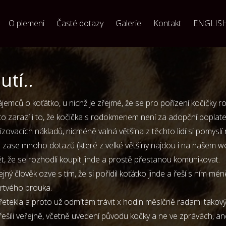
O plemeni
Časté dotazy
Galerie
Kontakt
ENGLIS
tí..
ájemců o koťátko, u nichž je zřejmé, že se pro pořízení kočičky roz
sto zarazí i to, že kočička s rodokmenem není za adopční popla
izovacích nákladů, nicméně valná většina z těchto lidí si pomyslí
 zase mnoho dotazů (které z velké většiny najdou i na našem 
, že se rozhodli koupit jinde a prostě přestanou komunikovat.
ejný člověk ozve s tím, že si pořídil koťátko jinde a řeší s ním mé
mrtvého brouka.
etekla a proto už odmítám trávit x hodin měsíčně radami tako
i řešili veřejně, včetně uvedení původu kočky a ne ve zprávách, 