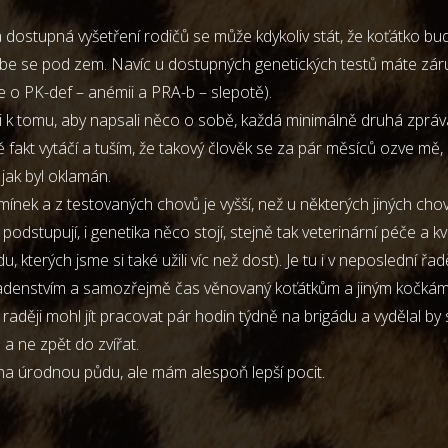
na dostupná vyšetření rodičů se může kdykoliv stát, že koťátko
e se pod zem. Navíc u dostupných genetických testů máte záruku
e o PK-def – anémii a PRA-b – slepotě).
di k tomu, aby napsali něco o sobě, každá minimálně druhá zpráva
 mě fakt vytáčí a tuším, že takový člověk se za pár měsíců ozve 
jak byl oklamán.
ínek a z testovaných chovů je vyšší, než u některých jiných ch
podstupují, i genetika něco stojí, stejně tak veterinární péče a k
, kterých jsme si také užili víc než dost). Je tu i v neposlední řa
adenstvím a samozřejmě čas věnovaný koťátkům a jiným kočkám v
by raději mohl jít pracovat pár hodin týdně na brigádu a vydělal 
a ne zpět do zvířat.
na úrodnou půdu, ale mám alespoň lepší pocit.