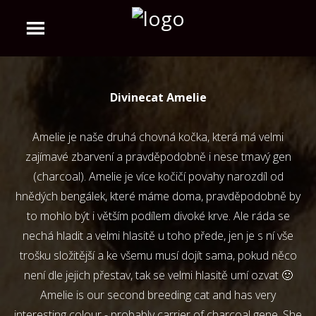
Divinecat Amelie
Amelie je naše druhá chovná kočka, která má velmi
zajímavé zbarvení a pravděpodobně i nese tmavý gen
(charcoal). Amelie je více kočičí povahy narozdíl od
hnědých bengálek, které máme doma, pravděpodobně by
to mohlo být i větším podílem divoké krve. Ale ráda se
nechá hladit a velmi hlasitě u toho přede, jen je s ní vše
trošku složitější a ke všemu musí dojít sama, pokud něco
není dle jejich přestav, tak se velmi hlasitě umí ozvat 🙂
Amelie is our second breeding cat and has very
interesting colour - probably carrier of charcoal gene. She